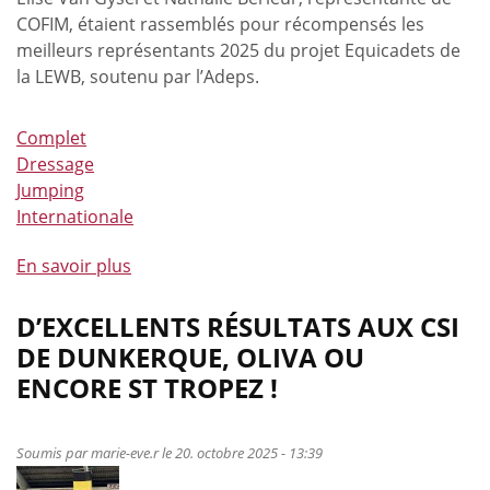
COFIM, étaient rassemblés pour récompensés les
meilleurs représentants 2025 du projet Equicadets de
la LEWB, soutenu par l’Adeps.
Complet
Dressage
Jumping
Internationale
En savoir plus
à
propos
de
D’EXCELLENTS RÉSULTATS AUX CSI
Première
DE DUNKERQUE, OLIVA OU
édition
ENCORE ST TROPEZ !
de
la
remise
Soumis par
marie-eve.r
le 20. octobre 2025 - 13:39
des