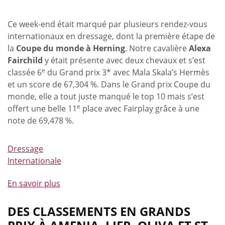
palmarès
!
Ce week-end était marqué par plusieurs rendez-vous
internationaux en dressage, dont la première étape de
la
Coupe du monde à Herning
. Notre cavalière
Alexa
Fairchild
y était présente avec deux chevaux et s’est
e
classée 6
du Grand prix 3* avec Mala Skala’s Hermès
et un score de 67,304 %. Dans le Grand prix Coupe du
monde, elle a tout juste manqué le top 10 mais s’est
e
offert une belle 11
place avec Fairplay grâce à une
note de 69,478 %.
Dressage
Internationale
En savoir plus
à
propos
de
DES CLASSEMENTS EN GRANDS
Victoire