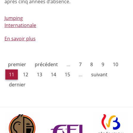
après cinq années d’absence.
Jumping
Internationale
En savoir plus
à
propos
de
Le
premier
précédent
…
7
8
9
10
Jumping
International
11
12
13
14
15
…
suivant
de
dernier
Liège:
un
événement
4*
au
plateau
5*