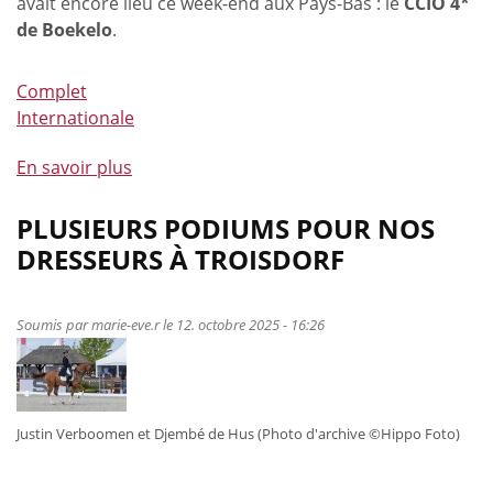
avait encore lieu ce week-end aux Pays-Bas : le
CCIO 4*
de Boekelo
.
Complet
Internationale
En savoir plus
à
propos
de
PLUSIEURS PODIUMS POUR NOS
Lara
DRESSEURS À TROISDORF
de
Liedekerke-
Meier
Soumis par
marie-eve.r
le 12. octobre 2025 - 16:26
fait
coup
double
à
Justin Verboomen et Djembé de Hus (Photo d'archive ©Hippo Foto)
Boekelo
!