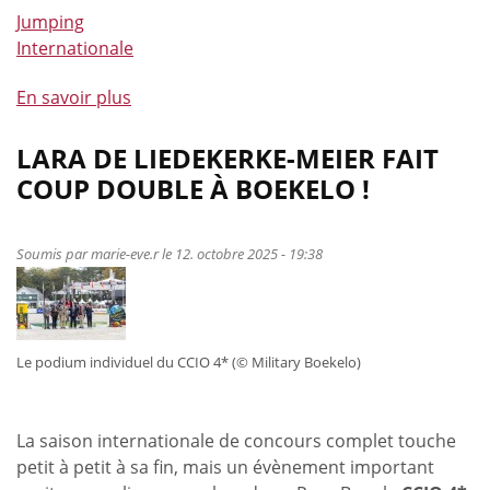
Jumping
Internationale
En savoir plus
à
propos
de
LARA DE LIEDEKERKE-MEIER FAIT
Des
COUP DOUBLE À BOEKELO !
classements
en
Grands
Soumis par
marie-eve.r
le 12. octobre 2025 - 19:38
prix
à
Amenia,
Lier,
Le podium individuel du CCIO 4* (© Military Boekelo)
Oliva
et
St
La saison internationale de concours complet touche
Tropez
petit à petit à sa fin, mais un évènement important