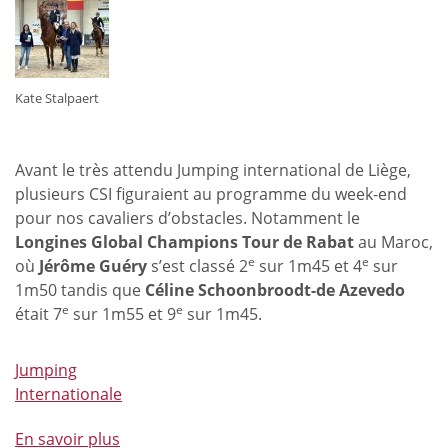
Prix
Cofim
Equicadets
lors
Kate Stalpaert
du
Jumping
International
Avant le très attendu Jumping international de Liège,
de
plusieurs CSI figuraient au programme du week-end
Liège
pour nos cavaliers d’obstacles. Notamment le
Longines Global Champions Tour de Rabat
au Maroc,
e
e
où
Jérôme Guéry
s’est classé 2
sur 1m45 et 4
sur
1m50 tandis que
Céline Schoonbroodt-de Azevedo
e
e
était 7
sur 1m55 et 9
sur 1m45.
Jumping
Internationale
En savoir plus
à