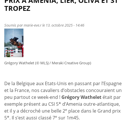
PRIX À AMENIA, LIER, OLIVA ET ST
et
TROPEZ
podiums
au
CDI
Soumis par
marie-eve.r
le 13. octobre 2025 - 14:46
du
Mans
Grégory Wathelet (© MLSJ / Meraki Creative Group)
De la Belgique aux Etats-Unis en passant par l’Espagne
et la France, nos cavaliers d’obstacles concouraient un
peu partout ce week-end !
Grégory Wathelet
était par
exemple présent au CSI 5* d’Amenia outre-atlantique,
e
et il y a décroché une belle 2
place dans le Grand prix
e
5*. Il s’est aussi classé 7
sur 1m45.