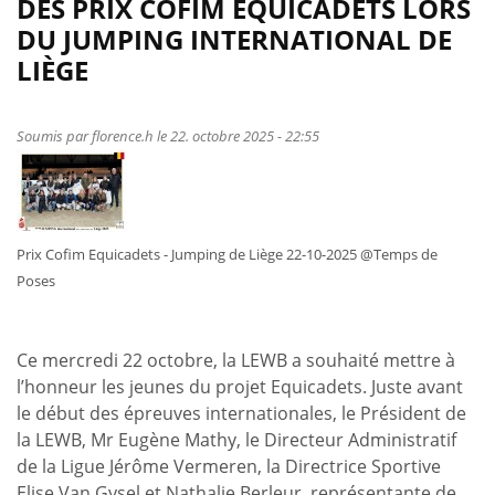
DES PRIX COFIM EQUICADETS LORS
bilan
DU JUMPING INTERNATIONAL DE
pour
LIÈGE
nos
cavaliers
au
Soumis par
florence.h
le 22. octobre 2025 - 22:55
CSI
de
Liège
!
Prix Cofim Equicadets - Jumping de Liège 22-10-2025 @Temps de
Poses
Ce mercredi 22 octobre, la LEWB a souhaité mettre à
l’honneur les jeunes du projet Equicadets. Juste avant
le début des épreuves internationales, le Président de
la LEWB, Mr Eugène Mathy, le Directeur Administratif
de la Ligue Jérôme Vermeren, la Directrice Sportive
Elise Van Gysel et Nathalie Berleur, représentante de