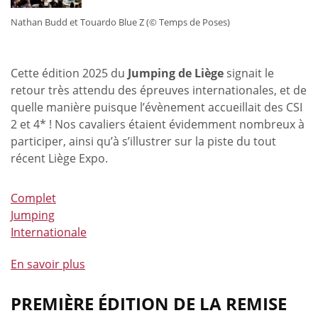
Liège
et
Nathan Budd et Touardo Blue Z (© Temps de Poses)
ailleurs
Cette édition 2025 du
Jumping de Liège
signait le
retour très attendu des épreuves internationales, et de
quelle manière puisque l’évènement accueillait des CSI
2 et 4* ! Nos cavaliers étaient évidemment nombreux à
participer, ainsi qu’à s’illustrer sur la piste du tout
récent Liège Expo.
Complet
Jumping
Internationale
En savoir plus
à
propos
de
PREMIÈRE ÉDITION DE LA REMISE
Beau