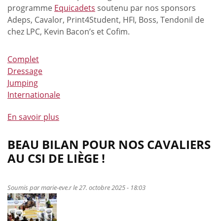
programme
Equicadets
soutenu par nos sponsors
Adeps, Cavalor, Print4Student, HFI, Boss, Tendonil de
chez LPC, Kevin Bacon’s et Cofim.
Complet
Dressage
Jumping
Internationale
En savoir plus
à
propos
de
BEAU BILAN POUR NOS CAVALIERS
Les
AU CSI DE LIÈGE !
Equicadets
collectionnent
les
Soumis par
marie-eve.r
le 27. octobre 2025 - 18:03
récompenses
à