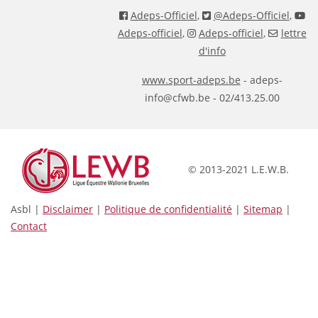
Adeps-Officiel
,
@Adeps-Officiel
,
Adeps-officiel
,
Adeps-officiel
,
lettre
d'info
www.sport-adeps.be
- adeps-
info@cfwb.be - 02/413.25.00
© 2013-2021 L.E.W.B.
Asbl |
Disclaimer
|
Politique de confidentialité
|
Sitemap
|
Contact