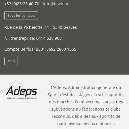
+32 (0)83/23.40.70 -
info@lewb.be
Tous les contacts
Rue de la Pichelotte, 11 - 5340 Gesves
N° d'entreprise: 0414.528.906
Compte Belfius: BE31 0682 2800 1355
Map
L'Adeps, Administration générale du
Sport, c'est des stages et cycles sportifs,
des marches Point vert mais aussi des
subventions au fédérations et clubs
reconnus, des aides aux sportifs de
haut niveau, des formations...