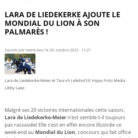
propos
de
LARA DE LIEDEKERKE AJOUTE LE
D’excellents
MONDIAL DU LION À SON
résultats
PALMARÈS !
aux
CSI
de
Soumis par
marie-eve.r
le 20. octobre 2025 - 11:21
Dunkerque,
Oliva
ou
encore
Lara de Liedekerke-Meier et Tara vh Leliehof (© Hippo Foto Media -
St
Libby Law)
Tropez
!
Malgré ses 20 victoires internationales cette saison,
Lara de Liedekerke-Meier
n’est semble-t-il toujours
pas rassasiée! Elle s’est en effet encore illustrée ce
week-end au
Mondial du Lion
, concours qui fait office