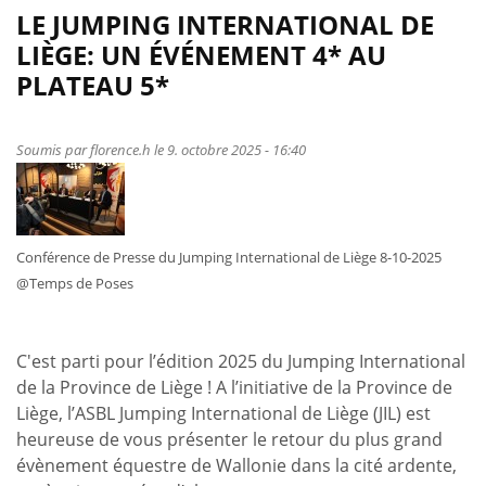
de
LE JUMPING INTERNATIONAL DE
Plusieurs
LIÈGE: UN ÉVÉNEMENT 4* AU
podiums
PLATEAU 5*
pour
nos
dresseurs
Soumis par
florence.h
le 9. octobre 2025 - 16:40
à
Troisdorf
Conférence de Presse du Jumping International de Liège 8-10-2025
@Temps de Poses
C'est parti pour l’édition 2025 du Jumping International
de la Province de Liège ! A l’initiative de la Province de
Liège, l’ASBL Jumping International de Liège (JIL) est
heureuse de vous présenter le retour du plus grand
évènement équestre de Wallonie dans la cité ardente,