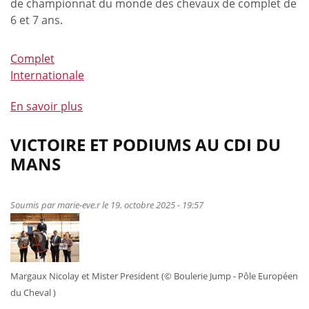
de championnat du monde des chevaux de complet de
6 et 7 ans.
Complet
Internationale
En savoir plus
à
propos
de
VICTOIRE ET PODIUMS AU CDI DU
Lara
MANS
de
Liedekerke
ajoute
Soumis par
marie-eve.r
le 19. octobre 2025 - 19:57
le
Mondial
du
Lion
Margaux Nicolay et Mister President (© Boulerie Jump - Pôle Européen
à
du Cheval )
son