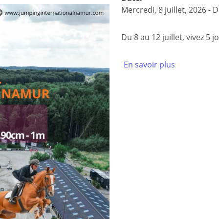
Mercredi, 8 juillet, 2026
-
D
Du 8 au 12 juillet, vivez 5
En savoir plus
à
propos
de
CSI
Internation
de
la
Province
de
Namur
2026