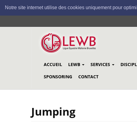
Notre site internet utilise des cookies uniquement pour optimi
Aller
au
contenu
principal
ACCUEIL
LEWB
SERVICES
DISCIP
SPONSORING
CONTACT
Jumping