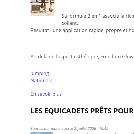
Sa formule 2 en 1 associe la ric
collant.
Résultat : une application rapide, propre et 
Au-delà de l’aspect esthétique, Freedom Glow
Jumping
Nationale
En savoir plus
à
propos
de
LES EQUICADETS PRÊTS POUR 
Le
soin
Soumis par
marie-eve.r
le 2. juillet 2026 - 19:45
des