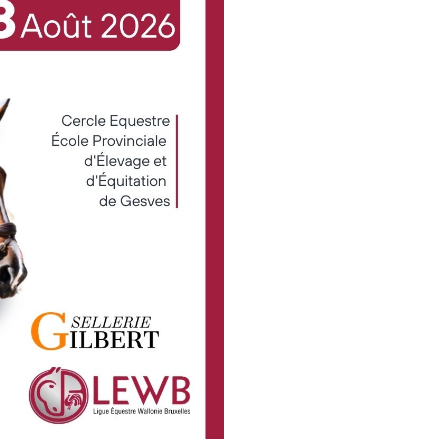
de
Les
Championn
LEWB
de
saut
d’obstacles
reviennent
à
Gesves
!