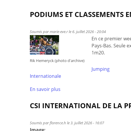
PODIUMS ET CLASSEMENTS 
Soumis par
marie-eve.r
le 6. juillet 2026 - 20:04
En ce premier wee
Pays-Bas. Seule ex
1m20.
Rik Hemeryck (photo d'archive)
Jumping
Internationale
En savoir plus
à
propos
de
CSI INTERNATIONAL DE LA 
Podiums
et
Soumis par
florence.h
le 3. juillet 2026 - 16:07
classements
Image: