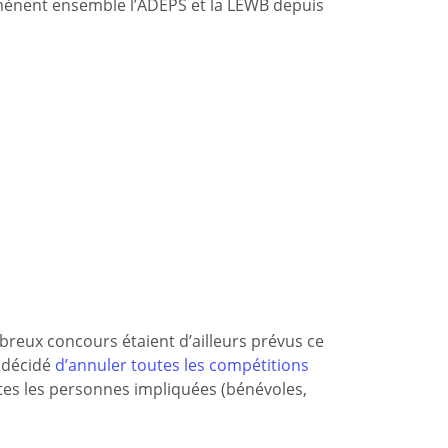
ue mènent ensemble l’ADEPS et la LEWB depuis
mbreux concours étaient d’ailleurs prévus ce
a décidé
d’annuler toutes les compétitions
outes les personnes impliquées (bénévoles,