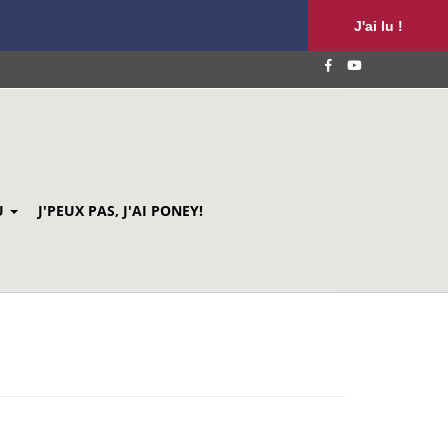
J'ai lu !
U
J'PEUX PAS, J'AI PONEY!