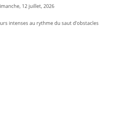
imanche, 12 juillet, 2026
 jours intenses au rythme du saut d’obstacles
al