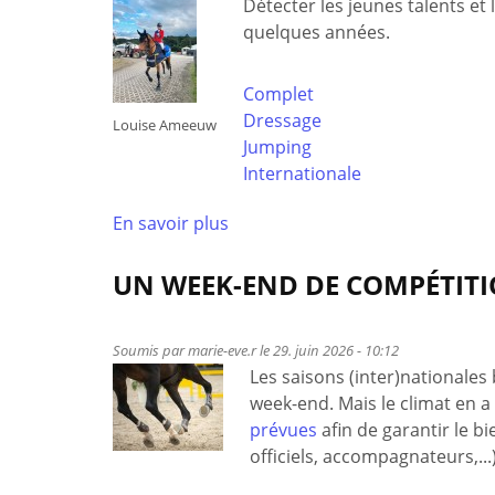
Détecter les jeunes talents et
sabots
quelques années.
mérite
précision,
qualité…
Complet
et
Dressage
Louise Ameeuw
régularité
Jumping
!
Internationale
En savoir plus
à
propos
de
UN WEEK-END DE COMPÉTIT
Les
Equicadets
Soumis par
marie-eve.r
le 29. juin 2026 - 10:12
prêts
Les saisons (inter)nationales
pour
week-end. Mais le climat en 
les
prévues
afin de garantir le b
échéances
officiels, accompagnateurs,...
de
l’été