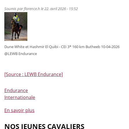
dresseuses
brillent
Soumis par
florence.h
le 22. avril 2026 - 15:52
à
domicile
dans
le
CPEDI
Dune White et Hashmir El Quibi - CEI 3* 160 km Butheeb 10-04-2026
de
@LEWB Endurance
Waregem
[Source : LEWB Endurance]
Endurance
Internationale
En savoir plus
à
propos
de
NOS JEUNES CAVALIERS