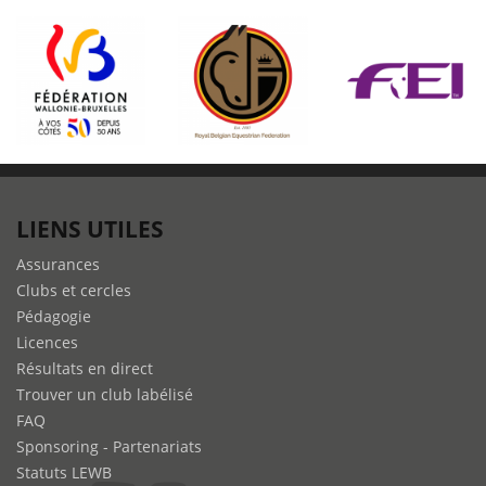
voltige
en
fanfare
!
LIENS UTILES
Assurances
Clubs et cercles
Pédagogie
Licences
Résultats en direct
Trouver un club labélisé
FAQ
Sponsoring - Partenariats
Statuts LEWB