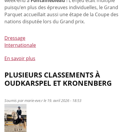
week-end à
Fontainebleau
! L’enjeu était multiple
puisqu’en plus des épreuves individuelles, le Grand
Parquet accueillait aussi une étape de la Coupe des
nations disputée lors du Grand prix.
Dressage
Internationale
En savoir plus
à
propos
de
PLUSIEURS CLASSEMENTS À
Victoires
OUDKARSPEL ET KRONENBERG
et
record
pour
Soumis par
marie-eve.r
le 19. avril 2026 - 18:53
Justin
Verboomen
et
Zonik