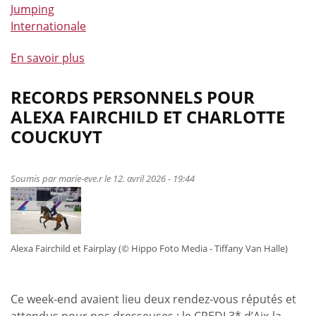
Jumping
Internationale
En savoir plus
à
propos
de
RECORDS PERSONNELS POUR
De
ALEXA FAIRCHILD ET CHARLOTTE
nombreuses
COUCKUYT
victoires
en
CSI
Soumis par
marie-eve.r
le 12. avril 2026 - 19:44
pour
nos
cavaliers
d’obstacles
Alexa Fairchild et Fairplay (© Hippo Foto Media - Tiffany Van Halle)
!
Ce week-end avaient lieu deux rendez-vous réputés et
attendus pour nos dresseuses : le CPEDI 3* d’Aix-la-