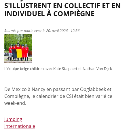
Dune
S'ILLUSTRENT EN COLLECTIF ET EN
White,
INDIVIDUEL À COMPIÈGNE
reine
des
sables
Soumis par
marie-eve.r
le 20. avril 2026 - 12:36
en
endurance
de
ce
début
L'équipe belge children avec Kate Stalpaert et Nathan Van Dijck
2026
De Mexico à Nancy en passant par Opglabbeek et
Compiègne, le calendrier de CSI était bien varié ce
week-end.
Jumping
Internationale