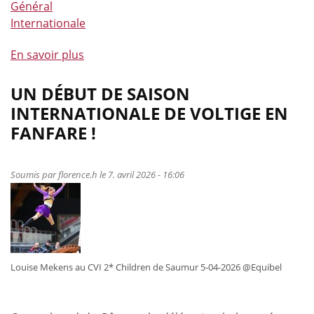
Général
Internationale
En savoir plus
à
propos
de
UN DÉBUT DE SAISON
Quels
INTERNATIONALE DE VOLTIGE EN
beaux
FANFARE !
moments
pour
le
Soumis par
florence.h
le 7. avril 2026 - 16:06
tir
à
l'arc
à
cheval
Louise Mekens au CVI 2* Children de Saumur 5-04-2026 @Equibel
belge
!