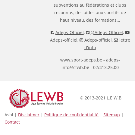
subventions au fédérations et clubs
reconnus, des aides aux sportifs de
haut niveau, des formations...
Adeps-Officiel
,
@Adeps-Officiel
,
Adeps-officiel
,
Adeps-officiel
,
lettre
d'info
www.sport-adeps.be
- adeps-
info@cfwb.be - 02/413.25.00
© 2013-2021 L.E.W.B.
Asbl |
Disclaimer
|
Politique de confidentialité
|
Sitemap
|
Contact