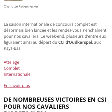
Plus
Charlotte Radermecker
à
Fontainebleau
La saison internationale de concours complet est
désormais bien lancée et les rendez-vous s’enchaînent
pour nos cavaliers. Ce week-end, plusieurs d’entre eux
figuraient ainsi au départ du
CCI d’Oudkarspel
, aux
Pays-Bas.
Attelage
Complet
Internationale
En savoir plus
à
propos
de
DE NOMBREUSES VICTOIRES EN CSI
Plusieurs
POUR NOS CAVALIERS
classements