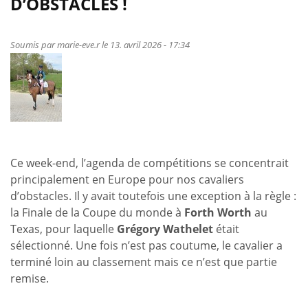
D’OBSTACLES !
à
Oudkarspel
et
Soumis par
marie-eve.r
le 13. avril 2026 - 17:34
Kronenberg
Ce week-end, l’agenda de compétitions se concentrait
principalement en Europe pour nos cavaliers
d’obstacles. Il y avait toutefois une exception à la règle :
la Finale de la Coupe du monde à
Forth Worth
au
Texas, pour laquelle
Grégory Wathelet
était
sélectionné. Une fois n’est pas coutume, le cavalier a
terminé loin au classement mais ce n’est que partie
remise.