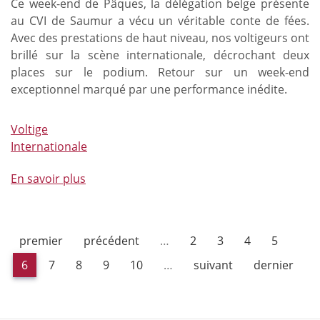
Ce week-end de Pâques, la délégation belge présente
au CVI de Saumur a vécu un véritable conte de fées.
Avec des prestations de haut niveau, nos voltigeurs ont
brillé sur la scène internationale, décrochant deux
places sur le podium. Retour sur un week-end
exceptionnel marqué par une performance inédite.
Voltige
Internationale
En savoir plus
à
propos
de
Un
premier
précédent
…
2
3
4
5
début
de
6
7
8
9
10
…
suivant
dernier
saison
internationale
de