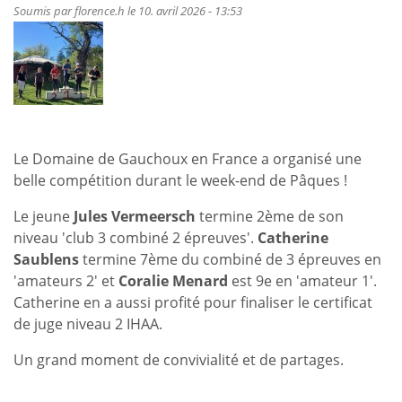
Alexa
Soumis par
florence.h
le 10. avril 2026 - 13:53
Fairchild
et
Charlotte
Couckuyt
Le Domaine de Gauchoux en France a organisé une
belle compétition durant le week-end de Pâques !
Le jeune
Jules Vermeersch
termine 2ème de son
niveau 'club 3 combiné 2 épreuves'.
Catherine
Saublens
termine 7ème du combiné de 3 épreuves en
'amateurs 2' et
Coralie Menard
est 9e en 'amateur 1'.
Catherine en a aussi profité pour finaliser le certificat
de juge niveau 2 IHAA.
Un grand moment de convivialité et de partages.