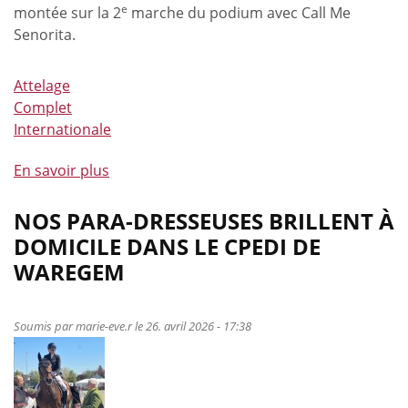
e
montée sur la 2
marche du podium avec Call Me
Senorita.
Attelage
Complet
Internationale
En savoir plus
à
propos
de
NOS PARA-DRESSEUSES BRILLENT À
Des
DOMICILE DANS LE CPEDI DE
classements
WAREGEM
à
Strzegom,
Saumur
Soumis par
marie-eve.r
le 26. avril 2026 - 17:38
et
Sélestat