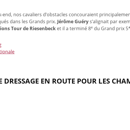
-end, nos cavaliers d’obstacles concouraient principaleme
ués dans les Grands prix.
Jérôme Guéry
s’alignait par exe
e
ons Tour de Riesenbeck
et il a terminé 8
du Grand prix 5*
g
tionale
S DE DRESSAGE EN ROUTE POUR LES C