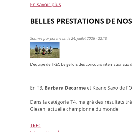
En savoir plus
belges
à
pour
propos
les
de
BELLES PRESTATIONS DE NOS
Championnats
Une
du
médaille
Soumis par
florence.h
le 24. juillet 2026 - 22:10
Monde
de
sont
bronze
connues
européenne
-
pour
L'équipe de TREC belge lors des concours internationaux d
Six
les
disciplines,
young
une
riders
En T3,
Barbara Decarme
et Keane Saxo de l'O
délégation
belge
Dans la catégorie T4, malgré des résultats tr
et
Giesen, actuelle championne du monde.
une
ambition
commune
TREC