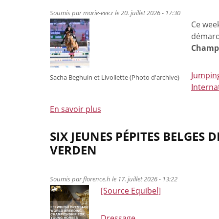
belles
Soumis par
marie-eve.r
le 20. juillet 2026 - 17:30
victoires
Ce week
à
démarq
Etalle
Champi
et
Cleyrac
Jumpin
Sacha Beghuin et Livollette (Photo d'archive)
Interna
En savoir plus
à
propos
de
SIX JEUNES PÉPITES BELGE
Des
VERDEN
Tops
10
en
Soumis par
florence.h
le 17. juillet 2026 - 13:22
[Source Equibel]
Grands
prix
internationaux
Dressage