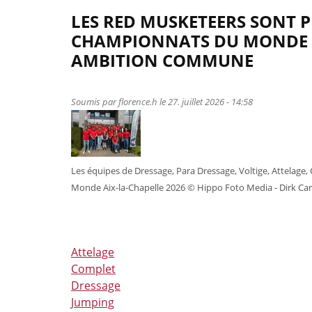
LES RED MUSKETEERS SONT P
CHAMPIONNATS DU MONDE SO
AMBITION COMMUNE
Soumis par
florence.h
le 27. juillet 2026 - 14:58
Les équipes de Dressage, Para Dressage, Voltige, Attelag
Monde Aix-la-Chapelle 2026 © Hippo Foto Media - Dirk C
Attelage
Complet
Dressage
Jumping