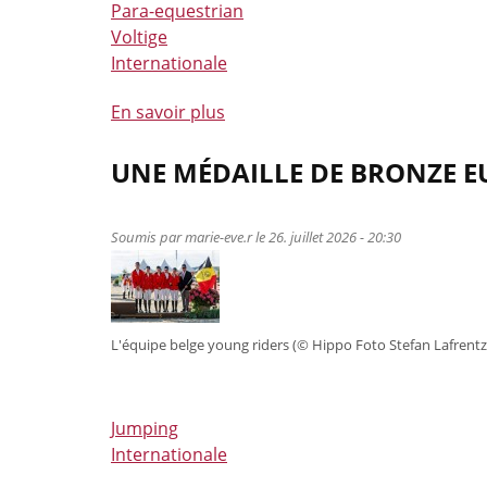
Para-equestrian
Voltige
Internationale
En savoir plus
à
propos
de
UNE MÉDAILLE DE BRONZE E
Les
Red
Soumis par
marie-eve.r
le 26. juillet 2026 - 20:30
Musketeers
sont
prêts
pour
L'équipe belge young riders (© Hippo Foto Stefan Lafrentz
Aix-
la-
Chapelle
:
Jumping
les
Internationale
sélections