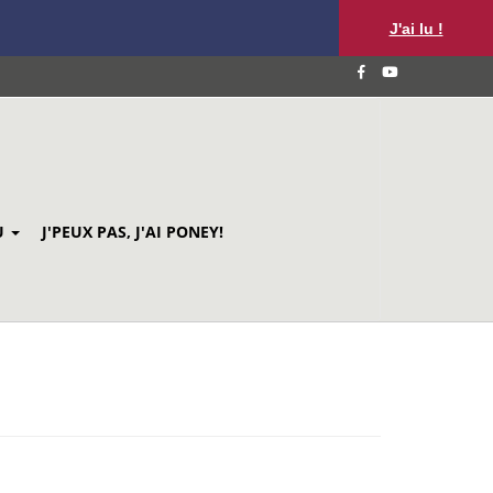
J'ai lu !
U
J'PEUX PAS, J'AI PONEY!