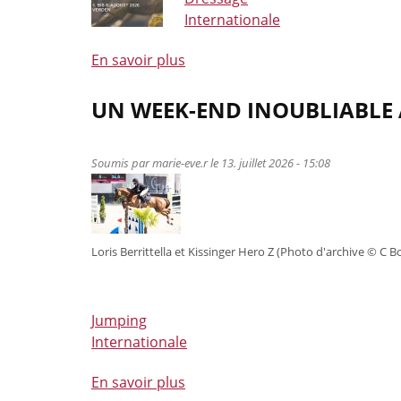
Internationale
En savoir plus
à
propos
de
UN WEEK-END INOUBLIABLE 
Six
jeunes
Soumis par
marie-eve.r
le 13. juillet 2026 - 15:08
pépites
belges
de
dressage
Loris Berrittella et Kissinger Hero Z (Photo d'archive © C Bo
en
route
pour
les
Jumping
Championnats
Internationale
du
En savoir plus
monde
à