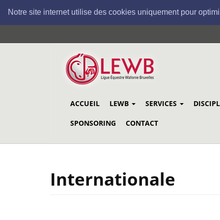
Notre site internet utilise des cookies uniquement pour optimi
Aller
au
contenu
principal
ACCUEIL
LEWB
SERVICES
DISCIP
SPONSORING
CONTACT
Internationale