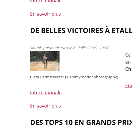
Internationale
En savoir plus
à
propos
de
DE BELLES VICTOIRES À ETAL
Belles
prestations
Soumis par
marie-eve.r
le 21. juillet 2026 - 19:27
de
Ce 
nos
en 
cavaliers
Ch
de
Clara Darmstaedter (©️emmymotionphotography)
TREC
au
En
Luxembourg
Internationale
et
En savoir plus
en
à
Allemagne
propos
!
de
DES TOPS 10 EN GRANDS PR
De