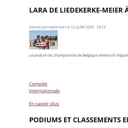
à
propos
Verden
de
LARA DE LIEDEKERKE-MEIER
Un
week-
Soumis par
marie-eve.r
le 12. juillet 2026 - 19:19
end
inoubliable
au
Jumping
Le podium du championnat de Belgique seniors (© Hippo
international
de
la
Province
de
Complet
Namur
Internationale
En savoir plus
à
propos
de
PODIUMS ET CLASSEMENTS 
Lara