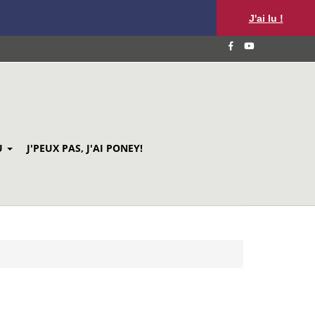
J'ai lu !
U
J'PEUX PAS, J'AI PONEY!