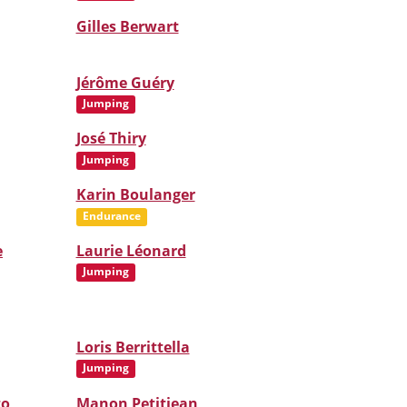
Gilles Berwart
Jérôme Guéry
Jumping
José Thiry
Jumping
Karin Boulanger
Endurance
e
Laurie Léonard
Jumping
Loris Berrittella
Jumping
to
Manon Petitjean