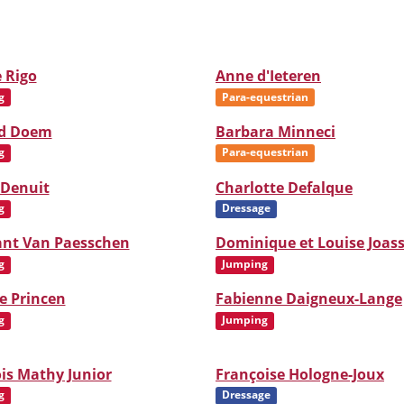
 Rigo
Anne d'Ieteren
g
Para-equestrian
d Doem
Barbara Minneci
g
Para-equestrian
 Denuit
Charlotte Defalque
g
Dressage
ant Van Paesschen
Dominique et Louise Joas
g
Jumping
e Princen
Fabienne Daigneux-Lange
g
Jumping
is Mathy Junior
Françoise Hologne-Joux
g
Dressage