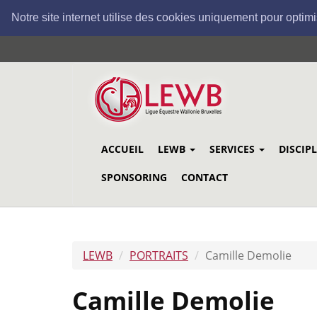
Notre site internet utilise des cookies uniquement pour optimi
Aller
au
contenu
principal
ACCUEIL
LEWB
SERVICES
DISCIP
SPONSORING
CONTACT
LEWB
PORTRAITS
Camille Demolie
Camille Demolie