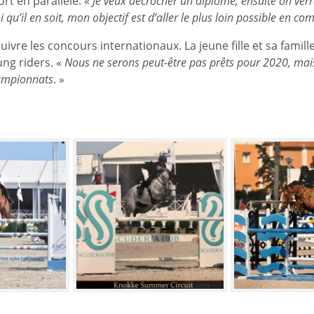
rt en parallèle. «
Je veux décrocher un diplôme, ensuite on ver
qu’il en soit, mon objectif est d’aller le plus loin possible en co
vre les concours internationaux. La jeune fille et sa famille
ng riders. «
Nous ne serons peut-être pas prêts pour 2020, mai
hampionnats
. »