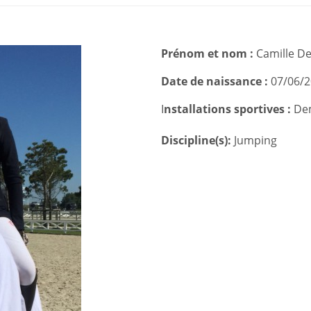
Prénom et nom :
Camille D
Date de naissance :
07/06/2
I
nstallations sportives :
Dem
Discipline(s):
Jumping