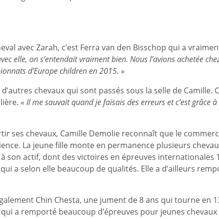
heval avec Zarah, c’est Ferra van den Bisschop qui a vraime
 avec elle, on s’entendait vraiment bien. Nous l’avions achetée chez 
ionnats d’Europe children en 2015.
»
’autres chevaux qui sont passés sous la selle de Camille. C’
lière. «
Il me sauvait quand je faisais des erreurs et c’est grâce 
 partir ses chevaux, Camille Demolie reconnaît que le commerc
ience. La jeune fille monte en permanence plusieurs chevaux
 à son actif, dont des victoires en épreuves international
 qui a selon elle beaucoup de qualités. Elle a d’ailleurs r
galement Chin Chesta, une jument de 8 ans qui tourne en 13
ns qui a remporté beaucoup d’épreuves pour jeunes chevaux