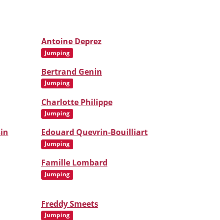
Antoine Deprez
Jumping
Bertrand Genin
Jumping
Charlotte Philippe
Jumping
sin
Edouard Quevrin-Bouilliart
Jumping
Famille Lombard
Jumping
Freddy Smeets
Jumping