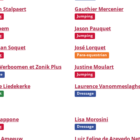
 Stalpaert
Gauthier Mercenier
g
Jumping
Doem
Jason Pauquet
g
Jumping
han Soquet
José Lorquet
g
Para-equestrian
 Verboomen et Zonik Plus
Justine Moulart
ge
Jumping
e Liedekerke
Laurence Vanommeslagh
t
Dressage
iappone
Lisa Morosini
g
Dressage
e Ameeuw
Luiz Felipe de Azevedo Ne