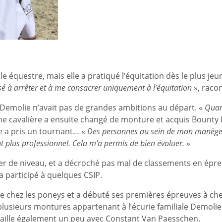
e équestre, mais elle a pratiqué l’équitation dès le plus jeu
sé à arrêter et à me consacrer uniquement à l’équitation
», racon
 Demolie n’avait pas de grandes ambitions au départ. «
Quan
eune cavalière a ensuite changé de monture et acquis Bounty 
re a pris un tournant… «
Des personnes au sein de mon manège on
 plus professionnel. Cela m’a permis de bien évoluer.
»
r de niveau, et a décroché pas mal de classements en épr
a participé à quelques CSIP.
e chez les poneys et a débuté ses premières épreuves à chev
usieurs montures appartenant à l’écurie familiale Demolie S
vaille également un peu avec Constant Van Paesschen.