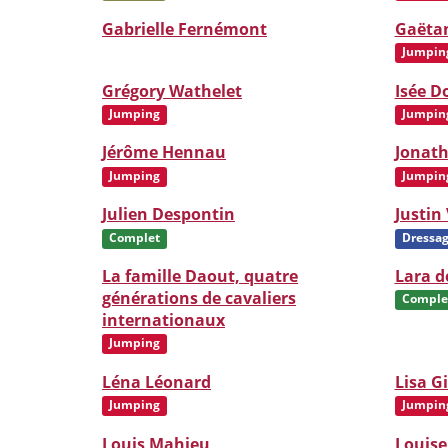
Gabrielle Fernémont
Gaëtan
Jumpin
Grégory Wathelet
Isée 
Jumping
Jumpin
Jérôme Hennau
Jonat
Jumping
Jumpin
Julien Despontin
Justin
Complet
Dressa
La famille Daout, quatre
Lara d
générations de cavaliers
Comple
internationaux
Jumping
Léna Léonard
Lisa G
Jumping
Jumpin
Louis Mahieu
Louis