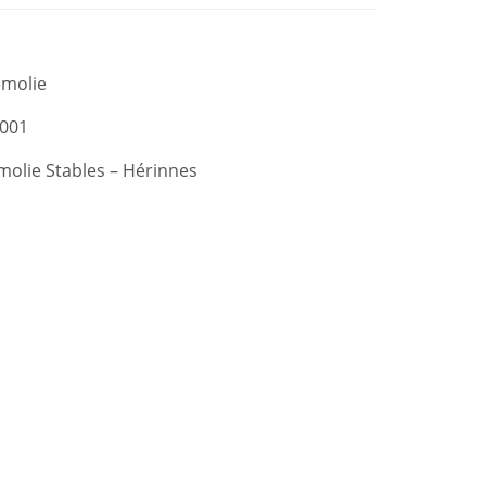
emolie
001
olie Stables – Hérinnes