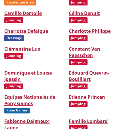
Para-equestrian
Jumping
Camille Demolie
Céline Denuit
Jumping
Jumping
Charlotte Defalque
Charlotte Philippe
Dressage
Jumping
Clémentine Lux
Constant Van
Paesschen
Jumping
Jumping
Dominique et Louise
Edouard Quevrin-
Joassin
Bouilliart
Jumping
Jumping
Equipes Nationales de
Etienne Princen
Pony Games
Jumping
Pony Games
Fabienne Daigneux-
Famille Lombard
Lange
Jumping