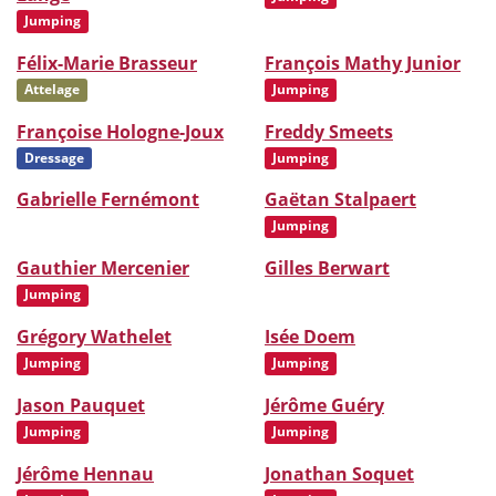
Jumping
Félix-Marie Brasseur
François Mathy Junior
Attelage
Jumping
Françoise Hologne-Joux
Freddy Smeets
Dressage
Jumping
Gabrielle Fernémont
Gaëtan Stalpaert
Jumping
Gauthier Mercenier
Gilles Berwart
Jumping
Grégory Wathelet
Isée Doem
Jumping
Jumping
Jason Pauquet
Jérôme Guéry
Jumping
Jumping
Jérôme Hennau
Jonathan Soquet