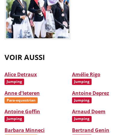
VOIR AUSSI
Alice Detraux
Amélie Rigo
Jumping
Jumping
Anne d'Ieteren
Antoine Deprez
Para-equestrian
Jumping
Antoine Goffin
Arnaud Doem
Jumping
Jumping
Barbara Minneci
Bertrand Genin