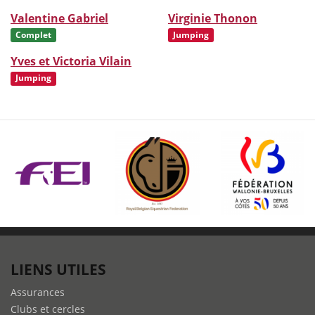
Valentine Gabriel
Virginie Thonon
Complet
Jumping
Yves et Victoria Vilain
Jumping
LIENS UTILES
Assurances
Clubs et cercles