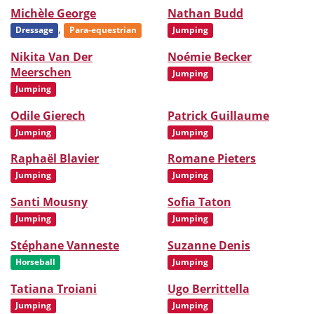
Michèle George
Nathan Budd
,
Dressage
Para-equestrian
Jumping
Nikita Van Der
Noémie Becker
Meerschen
Jumping
Jumping
Odile Gierech
Patrick Guillaume
Jumping
Jumping
Raphaël Blavier
Romane Pieters
Jumping
Jumping
Santi Mousny
Sofia Taton
Jumping
Jumping
Stéphane Vanneste
Suzanne Denis
Horseball
Jumping
Tatiana Troiani
Ugo Berrittella
Jumping
Jumping