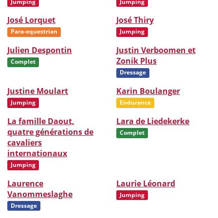
Jumping
Jumping
José Lorquet
José Thiry
Para-equestrian
Jumping
Julien Despontin
Justin Verboomen et
Zonik Plus
Complet
Dressage
Justine Moulart
Karin Boulanger
Jumping
Endurance
La famille Daout,
Lara de Liedekerke
quatre générations de
Complet
cavaliers
internationaux
Jumping
Laurence
Laurie Léonard
Vanommeslaghe
Jumping
Dressage