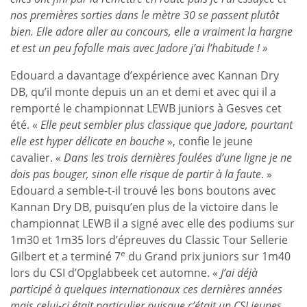
nos premières sorties dans le mètre 30 se passent plutôt
bien. Elle adore aller au concours, elle a vraiment la hargne
et est un peu fofolle mais avec Jadore j’ai l’habitude ! »
Edouard a davantage d’expérience avec Kannan Dry
DB, qu’il monte depuis un an et demi et avec qui il a
remporté le championnat LEWB juniors à Gesves cet
été. «
Elle peut sembler plus classique que Jadore, pourtant
elle est hyper délicate en bouche
», confie le jeune
cavalier. «
Dans les trois dernières foulées d’une ligne je ne
dois pas bouger, sinon elle risque de partir à la faute
. »
Edouard a semble-t-il trouvé les bons boutons avec
Kannan Dry DB, puisqu’en plus de la victoire dans le
championnat LEWB il a signé avec elle des podiums sur
1m30 et 1m35 lors d’épreuves du Classic Tour Sellerie
e
Gilbert et a terminé 7
du Grand prix juniors sur 1m40
lors du CSI d’Opglabbeek cet automne. «
J’ai déjà
participé à quelques internationaux ces dernières années
mais celui-ci était particulier puisque c’était un CSI jeunes