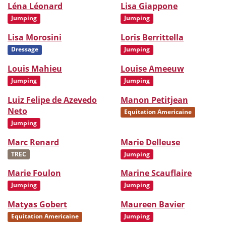
Léna Léonard
Lisa Giappone
Jumping
Jumping
Lisa Morosini
Loris Berrittella
Dressage
Jumping
Louis Mahieu
Louise Ameeuw
Jumping
Jumping
Luiz Felipe de Azevedo
Manon Petitjean
Neto
Equitation Americaine
Jumping
Marc Renard
Marie Delleuse
TREC
Jumping
Marie Foulon
Marine Scauflaire
Jumping
Jumping
Matyas Gobert
Maureen Bavier
Equitation Americaine
Jumping