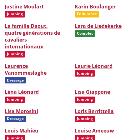
Justine Moulart
Karin Boulanger
Jumping
Endurance
La famille Daout,
Lara de Liedekerke
quatre générations de
Complet
cavaliers
internationaux
Jumping
Laurence
Laurie Léonard
Vanommeslaghe
Jumping
Dressage
Léna Léonard
Lisa Giappone
Jumping
Jumping
Lisa Morosini
Loris Berrittella
Dressage
Jumping
Louis Mahieu
Louise Ameeuw
Jumping
Jumping