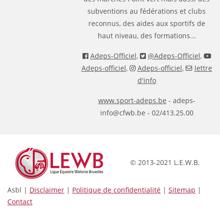
subventions au fédérations et clubs
reconnus, des aides aux sportifs de
haut niveau, des formations...
Adeps-Officiel
,
@Adeps-Officiel
,
Adeps-officiel
,
Adeps-officiel
,
lettre
d'info
www.sport-adeps.be
- adeps-
info@cfwb.be - 02/413.25.00
© 2013-2021 L.E.W.B.
Asbl |
Disclaimer
|
Politique de confidentialité
|
Sitemap
|
Contact