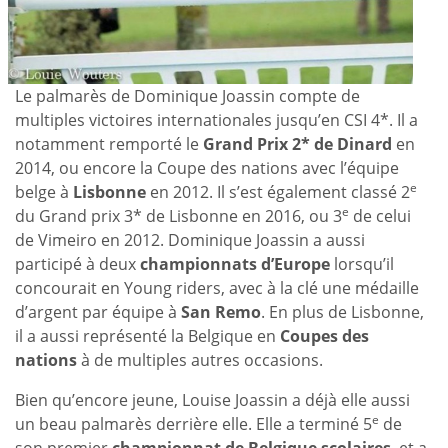
Le palmarès de Dominique Joassin compte de
multiples victoires internationales jusqu’en CSI 4*. Il a
notamment remporté le
Grand Prix 2* de Dinard
en
2014, ou encore la Coupe des nations avec l’équipe
e
belge à
Lisbonne
en 2012. Il s’est également classé 2
e
du Grand prix 3* de Lisbonne en 2016, ou 3
de celui
de Vimeiro en 2012. Dominique Joassin a aussi
participé à deux
championnats d’Europe
lorsqu’il
concourait en Young riders, avec à la clé une médaille
d’argent par équipe à
San Remo
. En plus de Lisbonne,
il a aussi représenté la Belgique en
Coupes des
nations
à de multiples autres occasions.
Bien qu’encore jeune, Louise Joassin a déjà elle aussi
e
un beau palmarès derrière elle. Elle a terminé 5
de
son premier
championnat de Belgique scolaires
, et a