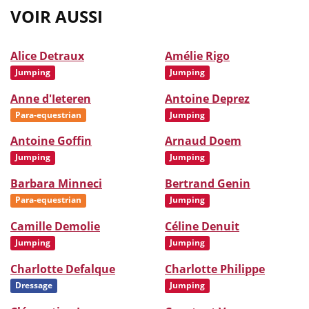
VOIR AUSSI
Alice Detraux
Amélie Rigo
Jumping
Jumping
Anne d'Ieteren
Antoine Deprez
Para-equestrian
Jumping
Antoine Goffin
Arnaud Doem
Jumping
Jumping
Barbara Minneci
Bertrand Genin
Para-equestrian
Jumping
Camille Demolie
Céline Denuit
Jumping
Jumping
Charlotte Defalque
Charlotte Philippe
Dressage
Jumping