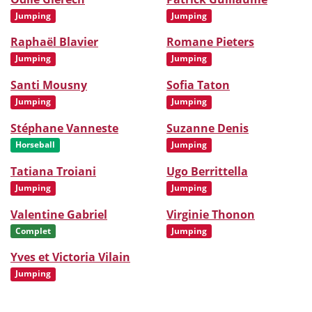
Jumping
Jumping
Raphaël Blavier
Romane Pieters
Jumping
Jumping
Santi Mousny
Sofia Taton
Jumping
Jumping
Stéphane Vanneste
Suzanne Denis
Horseball
Jumping
Tatiana Troiani
Ugo Berrittella
Jumping
Jumping
Valentine Gabriel
Virginie Thonon
Complet
Jumping
Yves et Victoria Vilain
Jumping