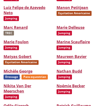
Luiz Felipe de Azevedo
Manon Petitjean
Neto
Equitation Americaine
Jumping
Marc Renard
Marie Delleuse
TREC
Jumping
Marie Foulon
Marine Scauflaire
Jumping
Jumping
Matyas Gobert
Maureen Bavier
Equitation Americaine
Jumping
Michèle George
Nathan Budd
,
Dressage
Para-equestrian
Jumping
Nikita Van Der
Noémie Becker
Meerschen
Jumping
Jumping
Odile Gierech
Patrick Guillaume