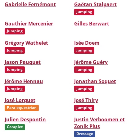
Gabrielle Fernémont
Gaëtan Stalpaert
Jumping
Gauthier Mercenier
Gilles Berwart
Jumping
Grégory Wathelet
Isée Doem
Jumping
Jumping
Jason Pauquet
Jérôme Guéry
Jumping
Jumping
Jérôme Hennau
Jonathan Soquet
Jumping
Jumping
José Lorquet
José Thiry
Para-equestrian
Jumping
Julien Despontin
Justin Verboomen et
Zonik Plus
Complet
Dressage