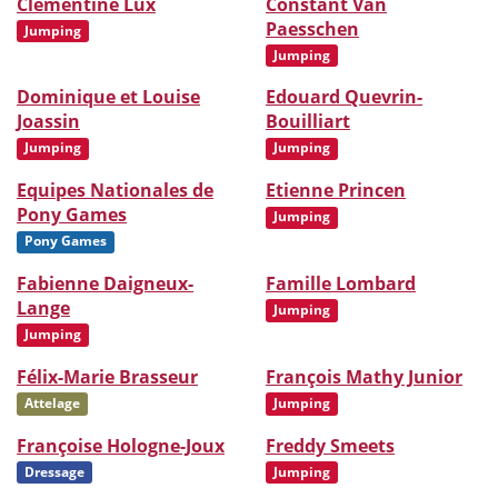
Clémentine Lux
Constant Van
Paesschen
Jumping
Jumping
Dominique et Louise
Edouard Quevrin-
Joassin
Bouilliart
Jumping
Jumping
Equipes Nationales de
Etienne Princen
Pony Games
Jumping
Pony Games
Fabienne Daigneux-
Famille Lombard
Lange
Jumping
Jumping
Félix-Marie Brasseur
François Mathy Junior
Attelage
Jumping
Françoise Hologne-Joux
Freddy Smeets
Dressage
Jumping