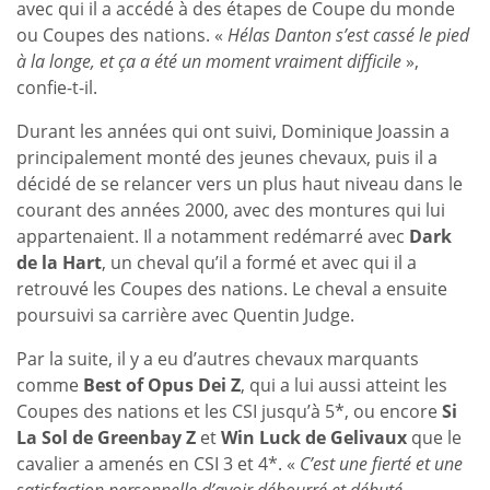
avec qui il a accédé à des étapes de Coupe du monde
ou Coupes des nations. «
Hélas Danton s’est cassé le pied
à la longe, et ça a été un moment vraiment difficile
»,
confie-t-il.
Durant les années qui ont suivi, Dominique Joassin a
principalement monté des jeunes chevaux, puis il a
décidé de se relancer vers un plus haut niveau dans le
courant des années 2000, avec des montures qui lui
appartenaient. Il a notamment redémarré avec
Dark
de la Hart
, un cheval qu’il a formé et avec qui il a
retrouvé les Coupes des nations. Le cheval a ensuite
poursuivi sa carrière avec Quentin Judge.
Par la suite, il y a eu d’autres chevaux marquants
comme
Best of Opus Dei Z
, qui a lui aussi atteint les
Coupes des nations et les CSI jusqu’à 5*, ou encore
Si
La Sol de Greenbay Z
et
Win Luck de Gelivaux
que le
cavalier a amenés en CSI 3 et 4*. «
C’est une fierté et une
satisfaction personnelle d’avoir débourré et débuté