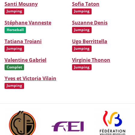
Santi Mousny
Sofia Taton
Jumping
Jumping
Stéphane Vanneste
Suzanne Denis
Horseball
Jumping
Tatiana Troiani
Ugo Berrittella
Jumping
Jumping
Valentine Gabriel
Virginie Thonon
Complet
Jumping
Yves et Victoria Vilain
Jumping