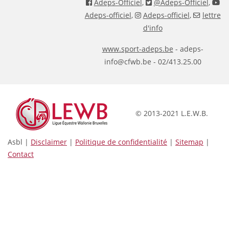
Adeps-Officiel
,
@Adeps-Officiel
,
Adeps-officiel
,
Adeps-officiel
,
lettre
d'info
www.sport-adeps.be
- adeps-
info@cfwb.be - 02/413.25.00
© 2013-2021 L.E.W.B.
Asbl |
Disclaimer
|
Politique de confidentialité
|
Sitemap
|
Contact