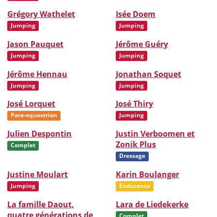
Grégory Wathelet
Isée Doem
Jumping
Jumping
Jason Pauquet
Jérôme Guéry
Jumping
Jumping
Jérôme Hennau
Jonathan Soquet
Jumping
Jumping
José Lorquet
José Thiry
Para-equestrian
Jumping
Julien Despontin
Justin Verboomen et
Zonik Plus
Complet
Dressage
Justine Moulart
Karin Boulanger
Jumping
Endurance
La famille Daout,
Lara de Liedekerke
quatre générations de
Complet