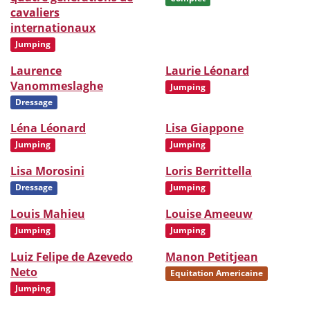
cavaliers
internationaux
Jumping
Laurence
Laurie Léonard
Vanommeslaghe
Jumping
Dressage
Léna Léonard
Lisa Giappone
Jumping
Jumping
Lisa Morosini
Loris Berrittella
Dressage
Jumping
Louis Mahieu
Louise Ameeuw
Jumping
Jumping
Luiz Felipe de Azevedo
Manon Petitjean
Neto
Equitation Americaine
Jumping