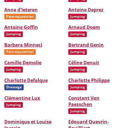
Anne d'Ieteren
Antoine Deprez
Para-equestrian
Jumping
Antoine Goffin
Arnaud Doem
Jumping
Jumping
Barbara Minneci
Bertrand Genin
Para-equestrian
Jumping
Camille Demolie
Céline Denuit
Jumping
Jumping
Charlotte Defalque
Charlotte Philippe
Dressage
Jumping
Clémentine Lux
Constant Van
Paesschen
Jumping
Jumping
Dominique et Louise
Edouard Quevrin-