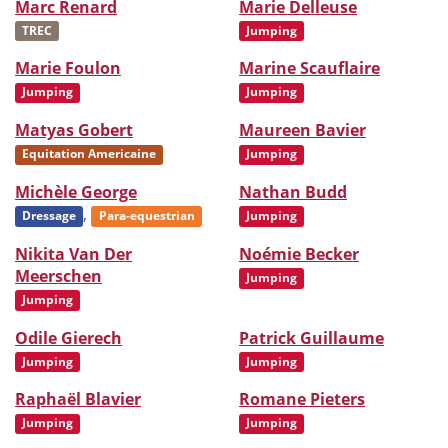
Marc Renard
Marie Delleuse
TREC
Jumping
Marie Foulon
Marine Scauflaire
Jumping
Jumping
Matyas Gobert
Maureen Bavier
Equitation Americaine
Jumping
Michèle George
Nathan Budd
,
Dressage
Para-equestrian
Jumping
Nikita Van Der
Noémie Becker
Meerschen
Jumping
Jumping
Odile Gierech
Patrick Guillaume
Jumping
Jumping
Raphaël Blavier
Romane Pieters
Jumping
Jumping