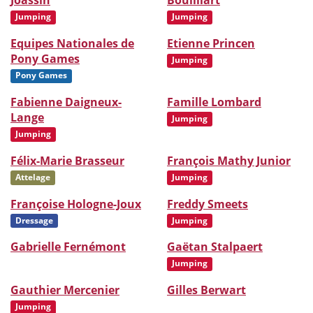
Joassin
Bouilliart
Jumping
Jumping
Equipes Nationales de
Etienne Princen
Pony Games
Jumping
Pony Games
Fabienne Daigneux-
Famille Lombard
Lange
Jumping
Jumping
Félix-Marie Brasseur
François Mathy Junior
Attelage
Jumping
Françoise Hologne-Joux
Freddy Smeets
Dressage
Jumping
Gabrielle Fernémont
Gaëtan Stalpaert
Jumping
Gauthier Mercenier
Gilles Berwart
Jumping