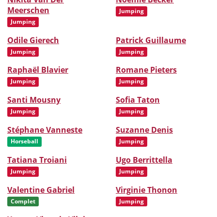
Meerschen
Jumping
Jumping
Odile Gierech
Patrick Guillaume
Jumping
Jumping
Raphaël Blavier
Romane Pieters
Jumping
Jumping
Santi Mousny
Sofia Taton
Jumping
Jumping
Stéphane Vanneste
Suzanne Denis
Horseball
Jumping
Tatiana Troiani
Ugo Berrittella
Jumping
Jumping
Valentine Gabriel
Virginie Thonon
Complet
Jumping