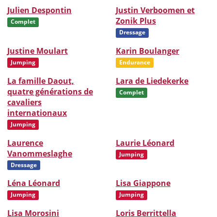
Julien Despontin
Justin Verboomen et
Zonik Plus
Complet
Dressage
Justine Moulart
Karin Boulanger
Jumping
Endurance
La famille Daout,
Lara de Liedekerke
quatre générations de
Complet
cavaliers
internationaux
Jumping
Laurence
Laurie Léonard
Vanommeslaghe
Jumping
Dressage
Léna Léonard
Lisa Giappone
Jumping
Jumping
Lisa Morosini
Loris Berrittella