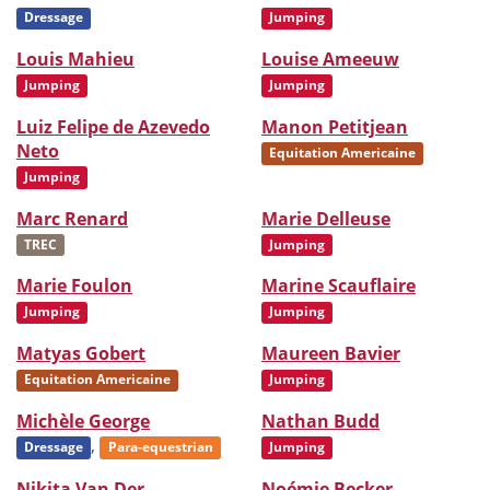
Dressage
Jumping
Louis Mahieu
Louise Ameeuw
Jumping
Jumping
Luiz Felipe de Azevedo
Manon Petitjean
Neto
Equitation Americaine
Jumping
Marc Renard
Marie Delleuse
TREC
Jumping
Marie Foulon
Marine Scauflaire
Jumping
Jumping
Matyas Gobert
Maureen Bavier
Equitation Americaine
Jumping
Michèle George
Nathan Budd
,
Dressage
Para-equestrian
Jumping
Nikita Van Der
Noémie Becker