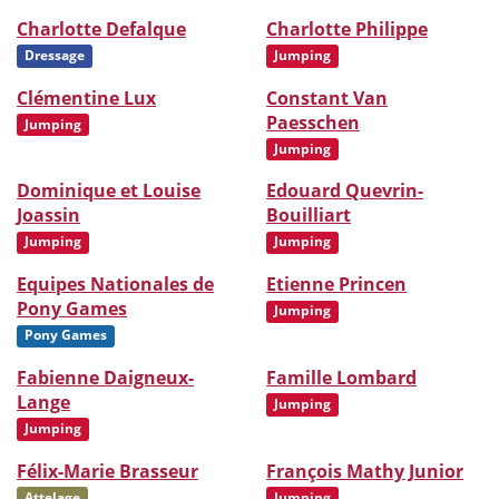
Charlotte Defalque
Charlotte Philippe
Dressage
Jumping
Clémentine Lux
Constant Van
Paesschen
Jumping
Jumping
Dominique et Louise
Edouard Quevrin-
Joassin
Bouilliart
Jumping
Jumping
Equipes Nationales de
Etienne Princen
Pony Games
Jumping
Pony Games
Fabienne Daigneux-
Famille Lombard
Lange
Jumping
Jumping
Félix-Marie Brasseur
François Mathy Junior
Attelage
Jumping