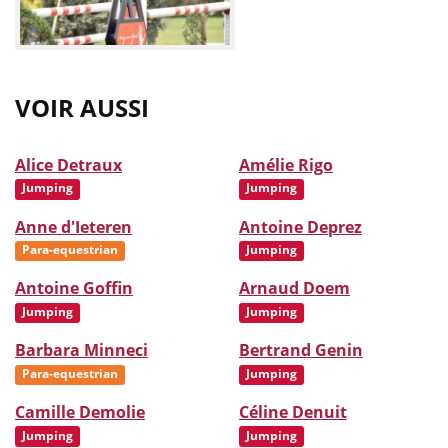
VOIR AUSSI
Alice Detraux
Amélie Rigo
Jumping
Jumping
Anne d'Ieteren
Antoine Deprez
Para-equestrian
Jumping
Antoine Goffin
Arnaud Doem
Jumping
Jumping
Barbara Minneci
Bertrand Genin
Para-equestrian
Jumping
Camille Demolie
Céline Denuit
Jumping
Jumping