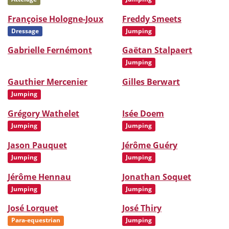
Françoise Hologne-Joux
Freddy Smeets
Dressage
Jumping
Gabrielle Fernémont
Gaëtan Stalpaert
Jumping
Gauthier Mercenier
Gilles Berwart
Jumping
Grégory Wathelet
Isée Doem
Jumping
Jumping
Jason Pauquet
Jérôme Guéry
Jumping
Jumping
Jérôme Hennau
Jonathan Soquet
Jumping
Jumping
José Lorquet
José Thiry
Para-equestrian
Jumping